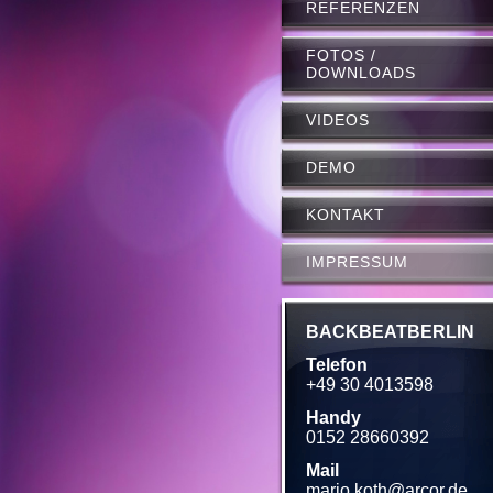
REFERENZEN
FOTOS /
DOWNLOADS
VIDEOS
DEMO
KONTAKT
IMPRESSUM
BACKBEATBERLIN
Telefon
+49 30 4013598
Handy
0152 28660392
Mail
mario.koth@arcor.de