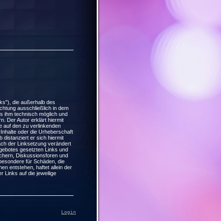
ks"), die außerhalb des
chtung ausschließlich in dem
 es ihm technisch möglich und
. Der Autor erklärt hiermit
te auf den zu verlinkenden
 Inhalte oder die Urheberschaft
 distanziert er sich hiermit
nach der Linksetzung verändert
angebotes gesetzten Links und
üchern, Diskussionsforen und
insbesondere für Schäden, die
n entstehen, haftet allein der
r Links auf die jeweilige
Login