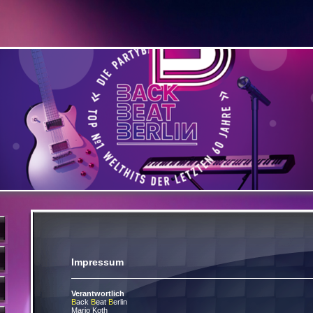
Impressum
Verantwortlich
B
ack
B
eat
B
erlin
Mario Koth