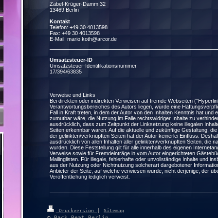
Zabel-Krüger-Damm 32
13469 Berlin
Kontakt
Telefon: +49 30 4013598
Fax: +49 30 4013598
E-Mail: mario.koth@arcor.de
Umsatzsteuer-ID
Umsatzsteuer-Identifikationsnummer
17/394/63835
Verweise und Links
Bei direkten oder indirekten Verweisen auf fremde Webseiten ("Hyperlin
Verantwortungsbereiches des Autors liegen, würde eine Haftungsverpfli
Fall in Kraft treten, in dem der Autor von den Inhalten Kenntnis hat und
zumutbar wäre, die Nutzung im Falle rechtswidriger Inhalte zu verhindern
ausdrücklich, dass zum Zeitpunkt der Linksetzung keine illegalen Inhal
Seiten erkennbar waren. Auf die aktuelle und zukünftige Gestaltung, die
der gelinkten/verknüpften Seiten hat der Autor keinerlei Einfluss. Deshalb
ausdrücklich von allen Inhalten aller gelinkten/verknüpften Seiten, die 
wurden. Diese Feststellung gilt für alle innerhalb des eigenen Internet
Verweise sowie für Fremdeinträge in vom Autor eingerichteten Gästeb
Mailinglisten. Für illegale, fehlerhafte oder unvollständige Inhalte und 
aus der Nutzung oder Nichtnutzung solcherart dargebotener Informatione
Anbieter der Seite, auf welche verwiesen wurde, nicht derjenige, der übe
Veröffentlichung lediglich verweist.
|
Druckversion
Sitemap
© Back Beat Berlin